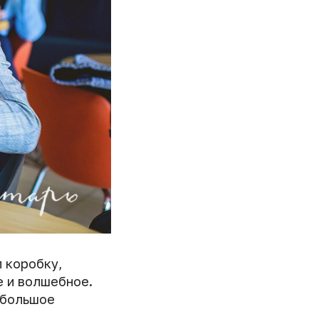
л коробку,
е и волшебное.
м большое