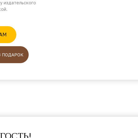
у издательского
кой.
RAM
В ПОДАРОК
ГОСТЬ!