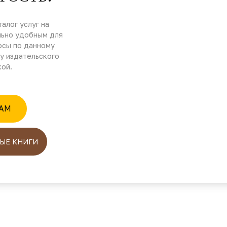
алог услуг на
льно удобным для
осы по данному
у издательского
кой.
RAM
ЫЕ КНИГИ