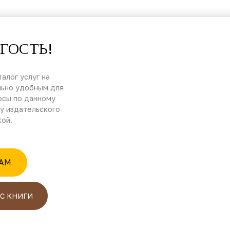
ГОСТЬ!
алог услуг на
льно удобным для
осы по данному
у издательского
кой.
RAM
С КНИГИ