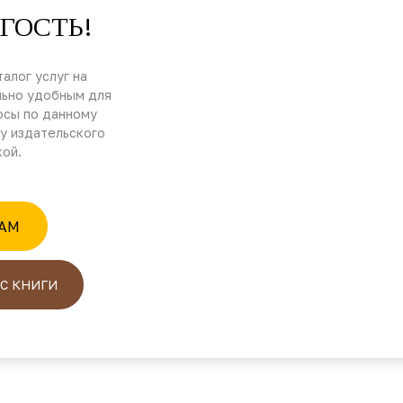
ГОСТЬ!
алог услуг на
льно удобным для
осы по данному
у издательского
кой.
RAM
С КНИГИ