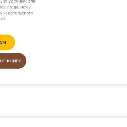
льно удобным для
осы по данному
у издательского
кой.
RAM
ЫЕ КНИГИ