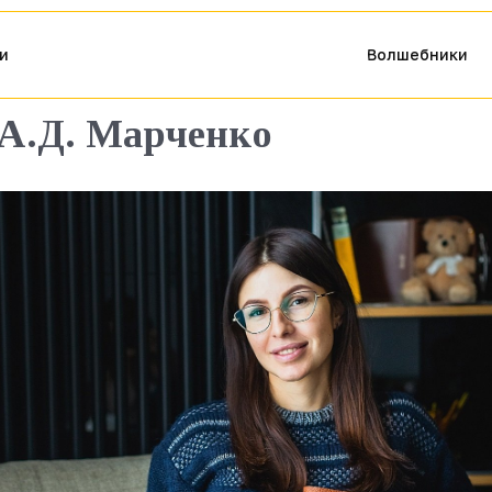
и
Волшебники
А.Д. Марченко