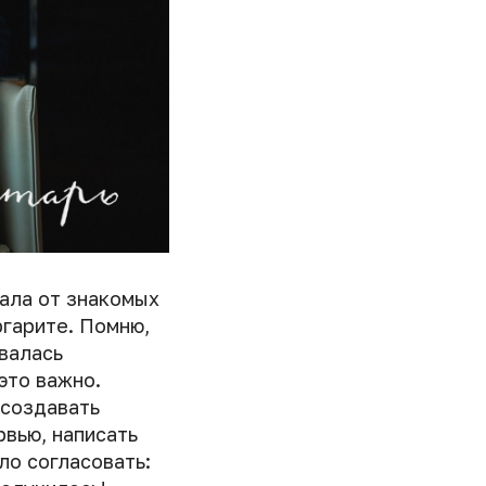
шала от знакомых
ргарите. Помню,
валась
это важно.
 создавать
рвью, написать
ло согласовать: